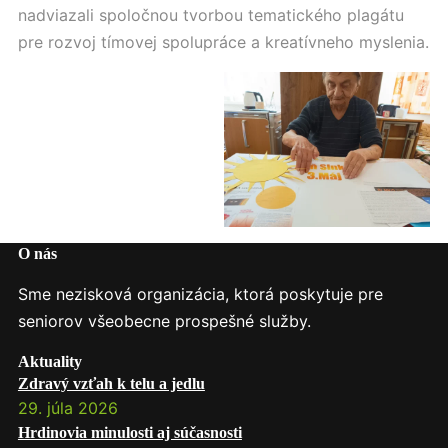
nadviazali spoločnou tvorbou tematického plagátu
pre rozvoj tímovej spolupráce a kreatívneho myslenia.
O nás
Sme nezisková organizácia, ktorá poskytuje pre
seniorov všeobecne prospešné služby.
Aktuality
Zdravý vzťah k telu a jedlu
29. júla 2026
Hrdinovia minulosti aj súčasnosti