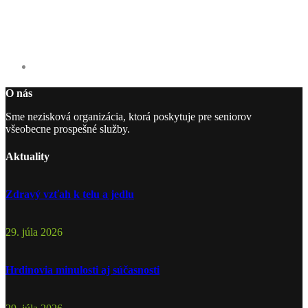
O nás
Sme nezisková organizácia, ktorá poskytuje pre seniorov
všeobecne prospešné služby.
Aktuality
Zdravý vzťah k telu a jedlu
29. júla 2026
Hrdinovia minulosti aj súčasnosti