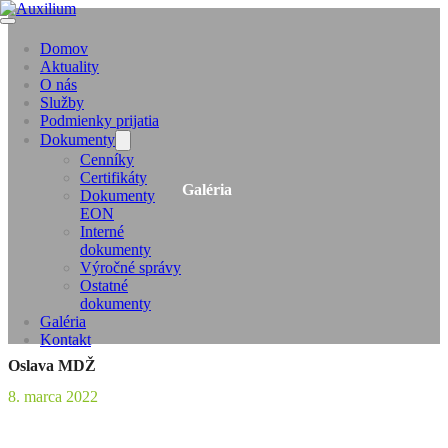
Domov
Aktuality
O nás
Služby
Podmienky prijatia
Dokumenty
Cenníky
Certifikáty
Galéria
Dokumenty
EON
Interné
dokumenty
Výročné správy
Ostatné
dokumenty
Galéria
Kontakt
Oslava MDŽ
8. marca 2022