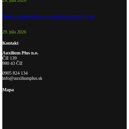
29. júla 2026
Krok za krokom k návratu do aktívneho života
29. júla 2026
Kontakt
Auxilium Plus n.o.
Číž 139
980 43 Číž
0905 824 134
info@auxiliumplus.sk
Mapa