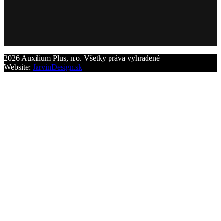
2026 Auxilium Plus, n.o. Všetky práva vyhradené
Website:
JarvinDesign.sk