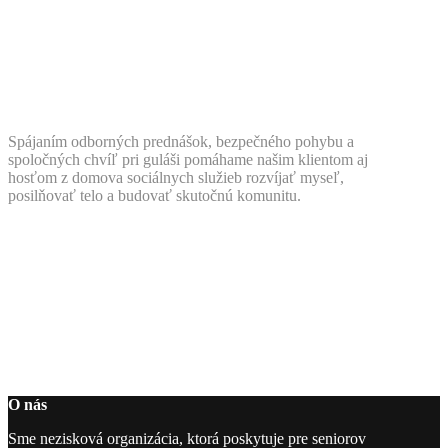
Spájaním odborných prednášok, bezpečného pohybu a
spoločných chvíľ pri guláši pomáhame našim klientom aj
hosťom z domova sociálnych služieb rozvíjať myseľ,
posilňovať telo a budovať skutočnú komunitu.
O nás
Sme nezisková organizácia, ktorá poskytuje pre seniorov