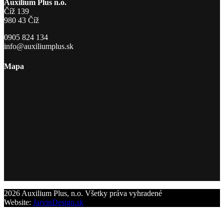
Auxilium Plus n.o.
Číž 139
980 43 Číž
0905 824 134
info@auxiliumplus.sk
Mapa
2026 Auxilium Plus, n.o. Všetky práva vyhradené
Website:
JarvinDesign.sk