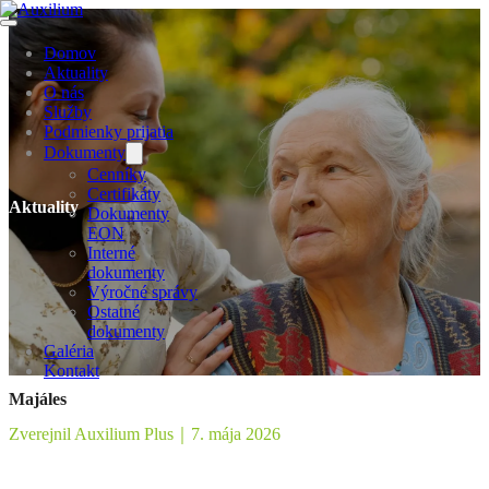
Domov
Aktuality
O nás
Služby
Podmienky prijatia
Dokumenty
Cenníky
Certifikáty
Aktuality
Dokumenty
EON
Interné
dokumenty
Výročné správy
Ostatné
dokumenty
Galéria
Kontakt
Majáles
Zverejnil Auxilium Plus
｜
7. mája 2026