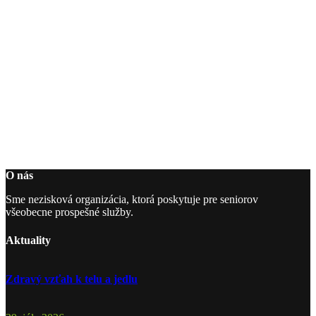
O nás
Sme nezisková organizácia, ktorá poskytuje pre seniorov
všeobecne prospešné služby.
Aktuality
Zdravý vzťah k telu a jedlu