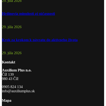
29. júla 2026
Hrdinovia minulosti aj súčasnosti
29. júla 2026
Krok za krokom k návratu do aktívneho života
29. júla 2026
Kontakt
Auxilium Plus n.o.
Číž 139
980 43 Číž
0905 824 134
info@auxiliumplus.sk
Mapa