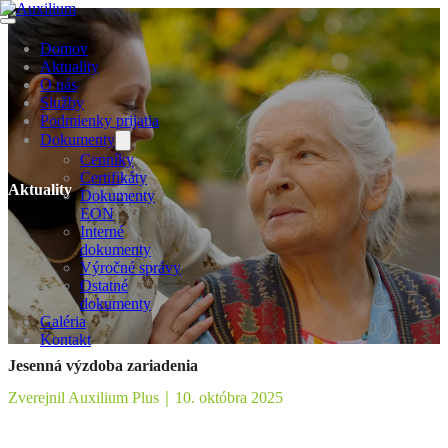
Domov
Aktuality
O nás
Služby
Podmienky prijatia
Dokumenty
Cenníky
Certifikáty
Aktuality
Dokumenty
EON
Interné
dokumenty
Výročné správy
Ostatné
dokumenty
Galéria
Kontakt
Jesenná výzdoba zariadenia
Zverejnil Auxilium Plus
｜
10. októbra 2025