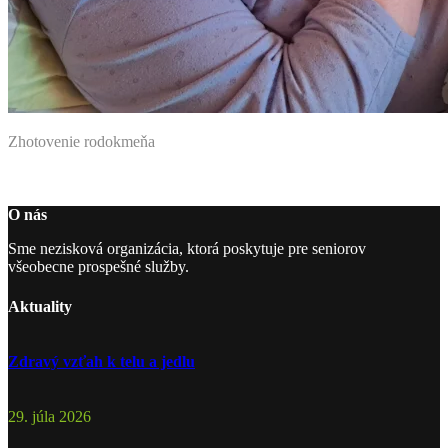
Zhotovenie rodokmeňa
O nás
Sme nezisková organizácia, ktorá poskytuje pre seniorov
všeobecne prospešné služby.
Aktuality
Zdravý vzťah k telu a jedlu
29. júla 2026