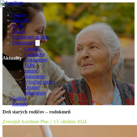
Domov
Aktuality
O nás
Služby
Podmienky prijatia
Dokumenty
Cenníky
Certifikáty
Aktuality
Dokumenty
EON
Interné
dokumenty
Výročné správy
Ostatné
dokumenty
Galéria
Kontakt
Deň starých rodičov – rodokmeň
Zverejnil Auxilium Plus
｜
13. októbra 2024