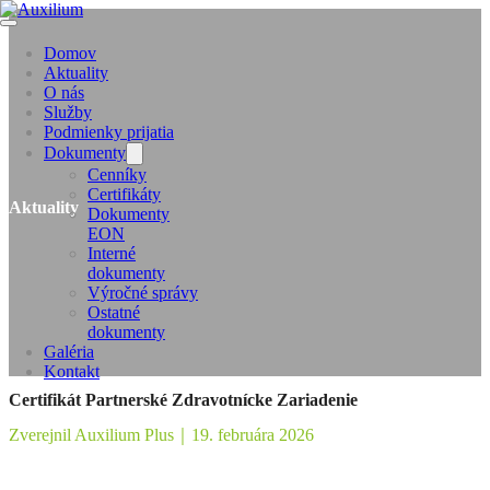
Domov
Aktuality
O nás
Služby
Podmienky prijatia
Dokumenty
Cenníky
Certifikáty
Aktuality
Dokumenty
EON
Interné
dokumenty
Výročné správy
Ostatné
dokumenty
Galéria
Kontakt
Certifikát Partnerské Zdravotnícke Zariadenie
Zverejnil Auxilium Plus
｜
19. februára 2026