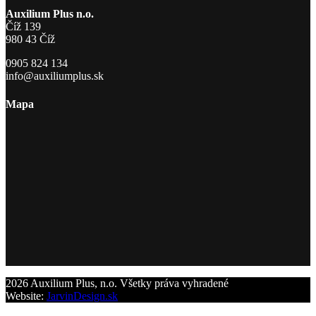
Auxilium Plus n.o.
Číž 139
980 43 Číž
0905 824 134
info@auxiliumplus.sk
Mapa
2026 Auxilium Plus, n.o. Všetky práva vyhradené
Website:
JarvinDesign.sk