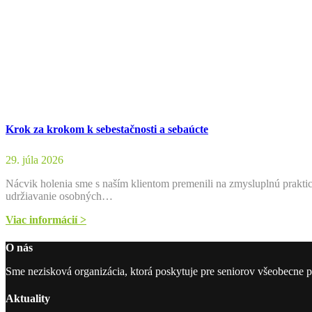
Krok za krokom k sebestačnosti a sebaúcte
29. júla 2026
Nácvik holenia sme s naším klientom premenili na zmysluplnú prakti
udržiavanie osobných…
Viac informácií >
O nás
Sme nezisková organizácia, ktorá poskytuje pre seniorov všeobecne p
Aktuality