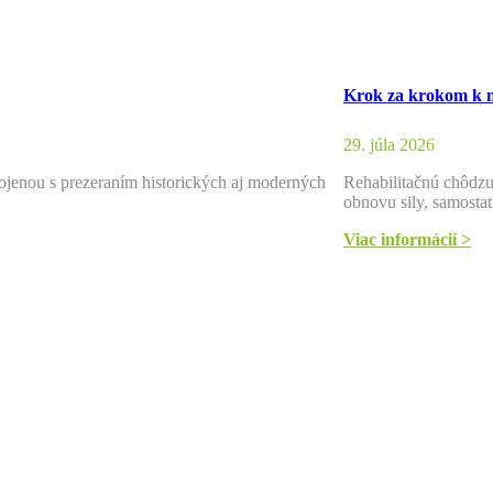
Krok za krokom k n
29. júla 2026
ojenou s prezeraním historických aj moderných
Rehabilitačnú chôdzu
obnovu sily, samosta
Viac informácií >