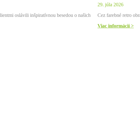
29. júla 2026
ientmi oslávili inšpiratívnou besedou o našich
Cez farebné retro obr
Viac informácií >