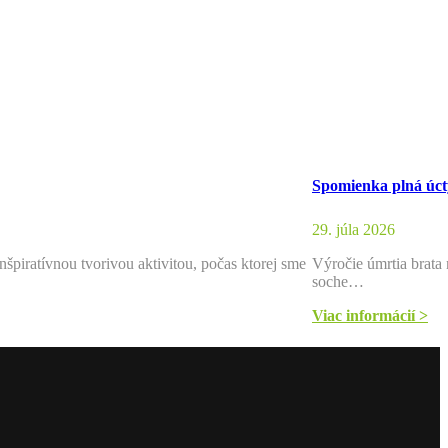
Spomienka plná úct
29. júla 2026
nšpiratívnou tvorivou aktivitou, počas ktorej sme
Výročie úmrtia brata 
soche…
Viac informácií >