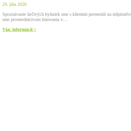
29. júla 2026
Spoznávanie liečivých byliniek sme s klientmi premenili na inšpiratí
sme prostredníctvom listovania v…
Viac informácií >