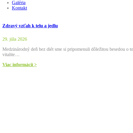
Galéria
Kontakt
Zdravý vzťah k telu a jedlu
29. júla 2026
Medzinárodný deň bez diét sme si pripomenuli dôležitou besedou o 
vitalite…
Viac informácií >