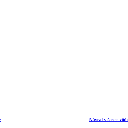
v
Návrat v čase s vôň