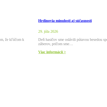
Hrdinovia minulosti aj súčasnosti
29. júla 2026
tom, že kľúčom k
Deň hasičov sme oslávili pútavou besedou sp
záberov, pričom sme…
Viac informácií >