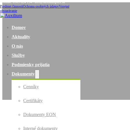
Kontakt: 0905 824 134 / info@auxiliumplus.sk
Predmet činnosti
Ochrana osobných údajov
Verejné
obstarávanie
Domov
Aktuality
O nás
Služby
Podmienky prijatia
Dokumenty
Cenníky
Certifikáty
Dokumenty EON
Interné dokumenty