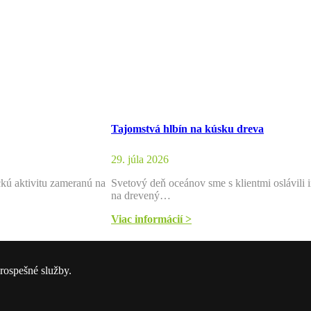
Tajomstvá hlbín na kúsku dreva
29. júla 2026
ckú aktivitu zameranú na
Svetový deň oceánov sme s klientmi oslávili i
na drevený…
Viac informácií >
rospešné služby.