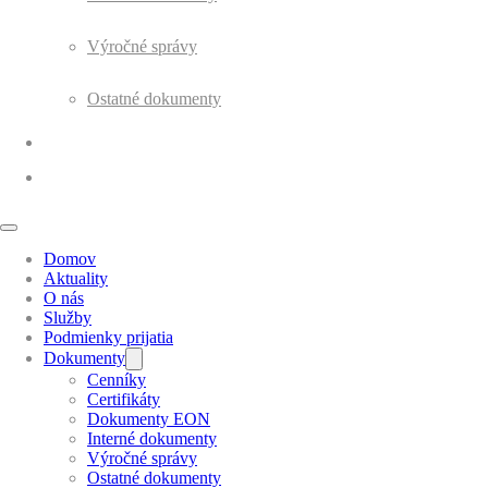
Výročné správy
Ostatné dokumenty
Galéria
Kontakt
Domov
Aktuality
O nás
Služby
Podmienky prijatia
Dokumenty
Cenníky
Certifikáty
Dokumenty EON
Interné dokumenty
Výročné správy
Ostatné dokumenty