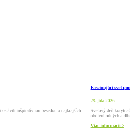
Fascinujúci svet p
29. júla 2026
oslávili inšpiratívnou besedou o najkrajších
Svetový deň korytnači
obdivuhodných a dl
Viac informácií >