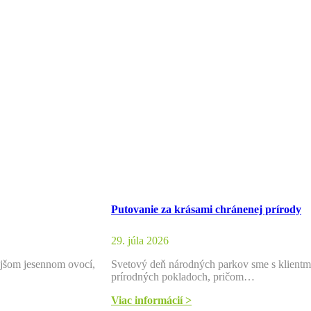
Putovanie za krásami chránenej prírody
29. júla 2026
ejšom jesennom ovocí,
Svetový deň národných parkov sme s klientmi 
prírodných pokladoch, pričom…
Viac informácií >