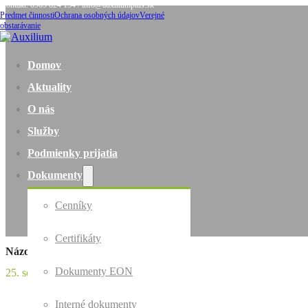
Kontakt: 0905 824 134 / info@auxiliumplus.sk
Predmet činnosti
Ochrana osobných údajov
Verejné
obstarávanie
Domov
Aktuality
O nás
Služby
Podmienky prijatia
Dokumenty
Cenníky
Certifikáty
Názov galérie XY
Dokumenty EON
25. septembra 2024
Interné dokumenty