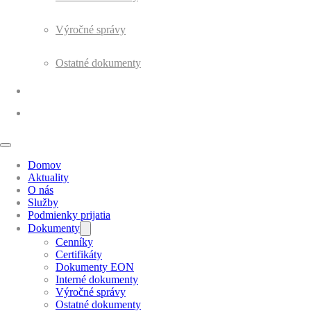
Výročné správy
Ostatné dokumenty
Galéria
Kontakt
Domov
Aktuality
O nás
Služby
Podmienky prijatia
Dokumenty
Cenníky
Certifikáty
Dokumenty EON
Interné dokumenty
Výročné správy
Ostatné dokumenty