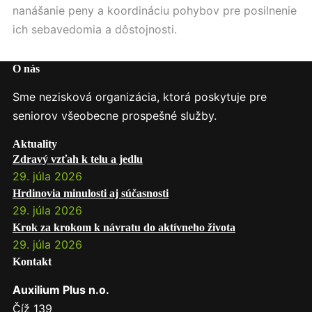
nanášanie peny a koordináciu pohybov pre posilnenie
ich sebavedomia a dôstojnosti.
O nás
Sme nezisková organizácia, ktorá poskytuje pre
seniorov všeobecne prospešné služby.
Aktuality
Zdravý vzťah k telu a jedlu
29. júla 2026
Hrdinovia minulosti aj súčasnosti
29. júla 2026
Krok za krokom k návratu do aktívneho života
29. júla 2026
Kontakt
Auxilium Plus n.o.
Číž 139